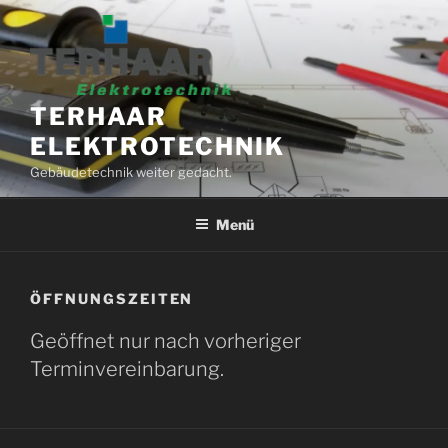
Zum
Inhalt
springen
TERHAAR
ELEKTROTECHNIK
Gebäudetechnik weiter gedacht.
Menü
ÖFFNUNGSZEITEN
Geöffnet nur nach vorheriger
Terminvereinbarung.