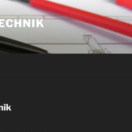
ECHNIK
nik