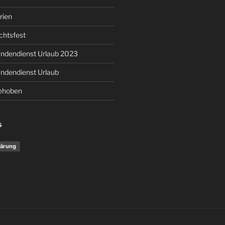
rien
chtsfest
ndendienst Urlaub 2023
ndendienst Urlaub
behoben
S
lärung