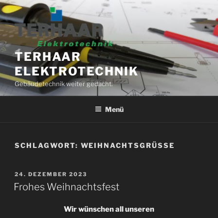
Zum
Inhalt
springen
TERHAAR
ELEKTROTECHNIK
Gebäudetechnik weiter gedacht.
Menü
SCHLAGWORT:
WEIHNACHTSGRÜSSE
VERÖFFENTLICHT
24. DEZEMBER 2023
AM
Frohes Weihnachtsfest
Wir wünschen all unseren